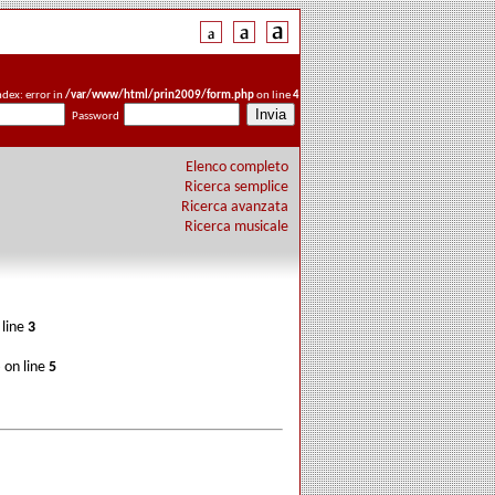
ndex: error in
/var/www/html/prin2009/form.php
on line
4
Password
Elenco completo
Ricerca semplice
Ricerca avanzata
Ricerca musicale
 line
3
p
on line
5