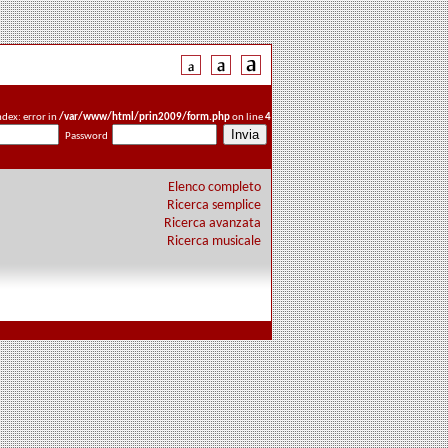
ndex: error in
/var/www/html/prin2009/form.php
on line
4
Password
Elenco completo
Ricerca semplice
Ricerca avanzata
Ricerca musicale