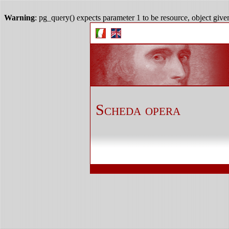
Warning
: pg_query() expects parameter 1 to be resource, object give
Scheda opera