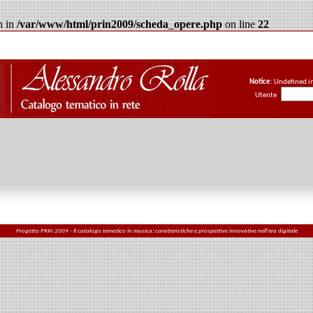
n in
/var/www/html/prin2009/scheda_opere.php
on line
22
Notice
: Undefined i
Utente
Progetto PRIN 2009 - Il catalogo tematico in musica: caratteristiche e prospettive innovative nell'era digitale