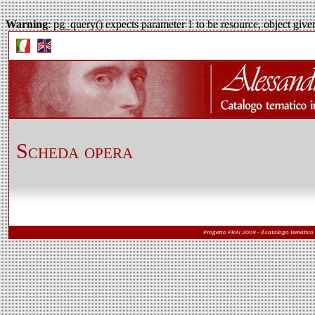
Warning
: pg_query() expects parameter 1 to be resource, object give
Scheda opera
Progetto PRIN 2009 - Il catalogo tematico i