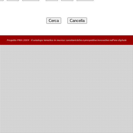
Progetto PRIN 2009 - Il catalogo tematico in musica: caratteristiche e prospettive innovative nell'era digitale