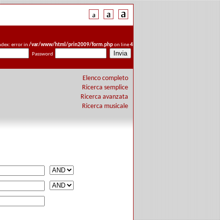
ndex: error in
/var/www/html/prin2009/form.php
on line
4
Password
Elenco completo
Ricerca semplice
Ricerca avanzata
Ricerca musicale