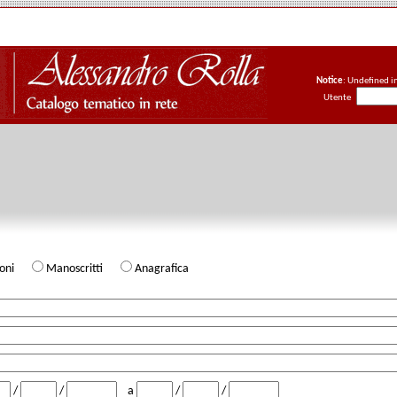
Notice
: Undefined i
Utente
zioni
Manoscritti
Anagrafica
/
/
a
/
/