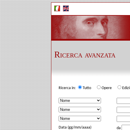
Ricerca avanzata
Ricerca in:
Tutto
Opere
Edi
Data (gg/mm/aaaa)
da